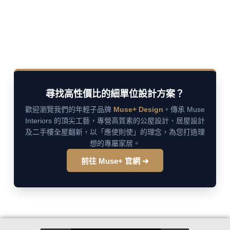
尋找高性價比的細單位設計方案？
歡迎瀏覽我們的年輕子品牌
Muse+ Design
。傳承 Muse
Interiors 的頂尖工藝，專營高質素的公屋設計、居屋設計
及二手樓全屋翻新，以「應使則使」的理念，為您打造理
想的專屬家居。
前往 Muse+ 官網 ➔