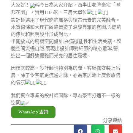
大家好！
今日為大家介紹，西半山老牌豪宅「聯
邦花園」，實用1166呎，三房大單位
⁣⁣設計師選用了現代簡約風格與復古元素的完美融合。
木質線條和大理石紋路營造了溫暖典雅的氛圍,與簡約
的傢具和照明設計形成對比。
半開放式的廚餐空間設計,充滿機能性和生活美感。整
體空間流暢自然,展現出設計師對細節的精心雕琢,營
造出一個舒適優雅而光亮的居住環境。⁣⁣
因樓底較高，設計師也特別為房間、客廳都安裝上吊
扇，除了令空氣更流通之餘，亦為家居添上度假旅館
的氣氛
我們獨立專業的設計師團隊，專為豪宅打造不一樣的
空間
WhatsApp 查詢
分享連結