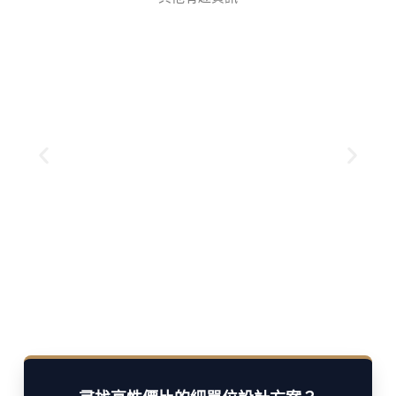
了解更多
不過，在選擇牆紙前，了解其優點與缺點
式和豐富質感，深受不少家庭和商業空間青睞。
牆紙作為現代室內裝飾的熱門選擇，憑藉多樣款
Muse+ (3大核心服務)
選：Muse Interiors 推出子品牌
2026 全屋翻新及公居屋設計首