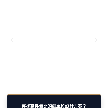
了解更多
不過，在選擇牆紙前，了解其優點與缺點
式和豐富質感，深受不少家庭和商業空間青睞。
牆紙作為現代室內裝飾的熱門選擇，憑藉多樣款
Muse+ (3大核心服務)
選：Muse Interiors 推出子品牌
2026 全屋翻新及公居屋設計首
尋找高性價比的細單位設計方案？