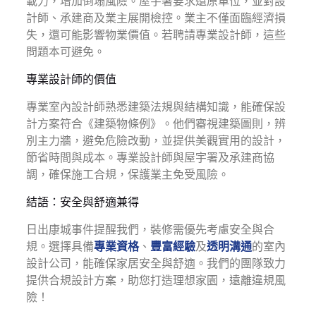
載力，增加倒塌風險。屋宇署要求還原單位，並對設
計師、承建商及業主展開檢控。業主不僅面臨經濟損
失，還可能影響物業價值。若聘請專業設計師，這些
問題本可避免。
專業設計師的價值
專業室內設計師熟悉建築法規與結構知識，能確保設
計方案符合《建築物條例》。他們審視建築圖則，辨
別主力牆，避免危險改動，並提供美觀實用的設計，
節省時間與成本。專業設計師與屋宇署及承建商協
調，確保施工合規，保護業主免受風險。
結語：安全與舒適兼得
日出康城事件提醒我們，裝修需優先考慮安全與合
規。選擇具備
專業資格
、
豐富經驗
及
透明溝通
的室內
設計公司，能確保家居安全與舒適。我們的團隊致力
提供合規設計方案，助您打造理想家園，遠離違規風
險！