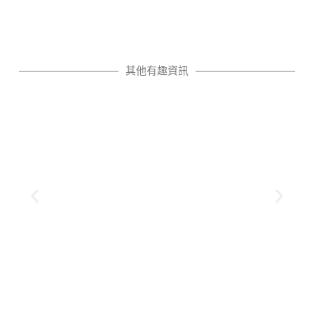
其他有趣資訊
了解更多
不過，在選擇牆紙前，了解其優點與缺點
式和豐富質感，深受不少家庭和商業空間青睞。
牆紙作為現代室內裝飾的熱門選擇，憑藉多樣款
Muse+ (3大核心服務)
選：Muse Interiors 推出子品牌
2026 全屋翻新及公居屋設計首