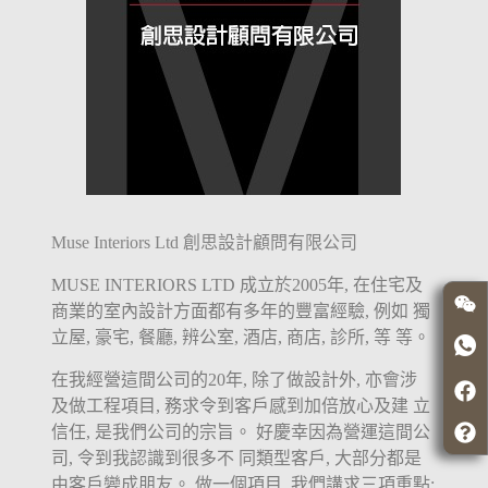
Muse Interiors Ltd 創思設計顧問有限公司
MUSE INTERIORS LTD 成立於2005年, 在住宅及
商業的室內設計方面都有多年的豐富經驗, 例如 獨
立屋, 豪宅, 餐廳, 辨公室, 酒店, 商店, 診所, 等 等。
在我經營這間公司的20年, 除了做設計外, 亦會涉
及做工程項目, 務求令到客戶感到加倍放心及建 立
信任, 是我們公司的宗旨。 好慶幸因為營運這間公
司, 令到我認識到很多不 同類型客戶, 大部分都是
由客戶變成朋友。 做一個項目, 我們講求三項重點: